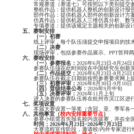
常规赛道（赛道七）可按照以下类别提交
整机作品：提供机器人整机的创新设计报
部件作品：提供机器人部件的创新设计方
仿真作品：提供机器人三维仿真分析、数
专项赛道：提供该规定主题相关的创新设
五、赛制安排
（一）初赛
线上评审，每个队伍须提交申报项目的技
（二）决赛
现场评审，包括参赛作品展示、
PPT
答辩
六、赛程安排
（一）参赛报名：
2026
年
6
月
23
日
-8
月
24
日
参赛队伍须在此时间段在中国研究生创新
（二）作品提交：
2026
年
6
月
23
日
-8
月
25
日
参赛队伍在截止日期前按照参赛要求网上
（三）初赛评审：
2026
年
8
月
30
日
-9
月
10
日
（四）晋级结果公布：
2026
年
9
月中旬
（五）决赛评审：
2026
年
11
月上旬
进入决赛的参赛队伍将在杭州市滨江区进
七、奖项设置
本届大赛设置一等奖（含冠、亚、季军各
八、其他事宜（
校内安排重要节点
）
参赛小组需首先报名校内选拔赛，并在全
时间：
2026
年
6
月
23
日
~2026
年
7
月
23
日
大赛流程宣传阶段，邀请校
/
内外专家进行