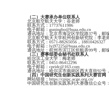
（二）大赛承办单位联系人
北京航空航天大学：谷老师
联系方式：
17737611986
电子邮箱：
guningbo@buaa.edu.cn
通讯地址：北京市海淀区学院路
37
号，邮
北京航空航天大学杭州创新研究院：李老
联系方式：
0571-88265056
，
18810426327
电子邮箱：
lyj97225@buaa.edu.cn
通讯地址：杭州市滨江区炬航弄
99
号，邮
（三）赛事组委会秘书处联系人
哈尔滨工业大学：梅老师
联系方式：
0451-86412296
电子邮箱：
cpridc@163.com
通讯地址：哈尔滨市南岗区西大直街
92
号
（四）中国研究生创新实践系列大赛官网
网站链接：
https://cpipc.acge.org.cn/
中国研究生创新实践系列大赛微信公众号