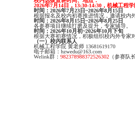
校内选拔宣讲时间、地点：
2026
年
7
月
14
日，
13:30-14:30
，机械工程学
时间：
2026
年
7
月
23
日
~2026
年
8
月
15
日
根据报名及校内初赛推进情况，邀请校内
时间：
2026
年
8
月
15
日
~2026
年
8
月
25
日
各参赛项目继续打磨及提升，专家辅导。
时间：
2026
年
10
月初
~2026
年
10
月下旬
根据大赛初赛情况，积极组织校内外专家
（一）校内联系人
机械工程学院 黄老师
13681619170
电子邮箱：
hzwedu@163.com
Welink
群：
982378988372526302
（参赛队