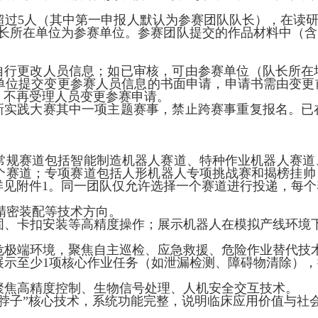
超过
5
人（其中第一申报人默认为参赛团队队长），在读
长所在单位为参赛单位。参赛团队提交的作品材料中（含
自行更改人员信息；如已审核，可由参赛单位（队长所在
单位提交变更参赛人员信息的书面申请，申请书需由变更
，不再受理人员变更参赛申请。
新实践大赛其中一项主题赛事，禁止跨赛事重复报名。已
常规赛道包括智能制造机器人赛道、特种作业机器人赛道
个赛道；专项赛道包括人形机器人专项挑战赛和揭榜挂帅
详见附件
1
。同一团队仅允许选择一个赛道进行投递，每个
精密装配等技术方向。
固、卡扣安装等高精度操作；展示机器人在模拟产线环境
危极端环境，聚焦自主巡检、应急救援、危险作业替代技
展示至少
1
项核心作业任务（如泄漏检测、障碍物清除），
聚焦高精度控制、生物信号处理、人机安全交互技术。
脖子”核心技术，系统功能完整，说明临床应用价值与社