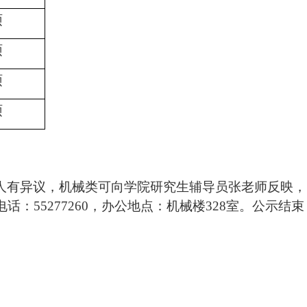
硕
硕
硕
硕
人有异议，机械类可向学院研究生辅导员张老师反映，
电话：
55277260
，办公地点：机械楼
328
室。公示结束