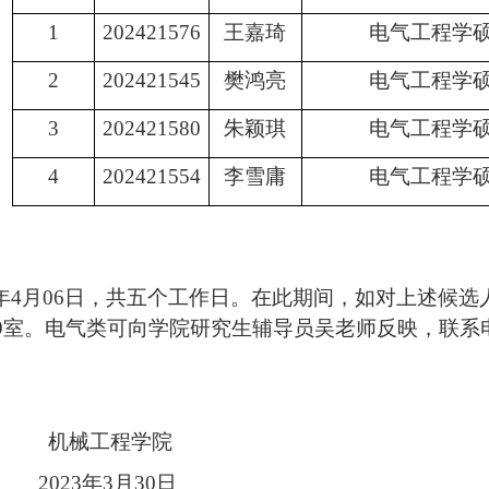
1
202421576
王嘉琦
电气工程学
2
202421545
樊鸿亮
电气工程学
3
202421580
朱颖琪
电气工程学
4
202421554
李雪庸
电气工程学
年
4
月
06
日，共五个工作日。在此期间，如对上述候选
9
室。电气类可向学院研究生辅导员吴老师反映，联系
机械工程学院
023
年
3
月
30
日