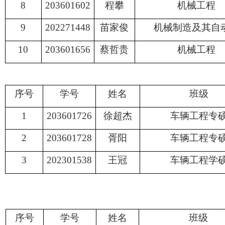
8
203601602
程攀
机械工程
9
202271448
苗家俊
机械制造及其自
10
203601656
蔡哲贵
机械工程
序号
学号
姓名
班级
1
203601726
徐超杰
车辆工程专
2
203601728
胥阳
车辆工程专
3
202301538
王冠
车辆工程学
序号
学号
姓名
班级