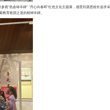
观“热血铸丰碑” “丹心向春晖”红色文化主题展，感受刘湛恩校长追求
探索教育救国之道的精神丰碑。