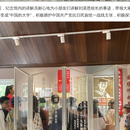
，纪念馆内的讲解员耐心地为小朋友们讲解刘湛恩校长的事迹，带领大家参
”变成“中国的大学”，积极拥护中国共产党抗日民族统一战线主张，积极