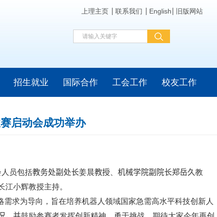
上理主页
联系我们
English
旧版网站
招生就业
国际合作
工会工作
校友工作
拔赛启动会成功举办
会人员包括
教务处副处长
姜晨
教授
、
机械学院副院长郑岳久
教
长江小辉教授主持。
略需求为导向，旨在培养机器人领域国家急需高水平科技创新人
况，并
鼓励参赛者发挥创新精神、勇于挑战，期待大家今年再创