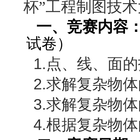
杯”工程制图技术
一、竞赛内容
试卷）
1.
点、线、面的
2.
求解复杂物体
3.
求解复杂物体
4.
根据复杂物体