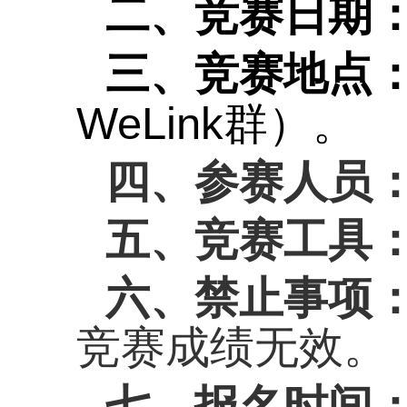
二、竞赛日期
三、竞赛地点
WeLink
群）。
四、参赛人员
五、竞赛工具
六、禁止事项
竞赛成绩无效。