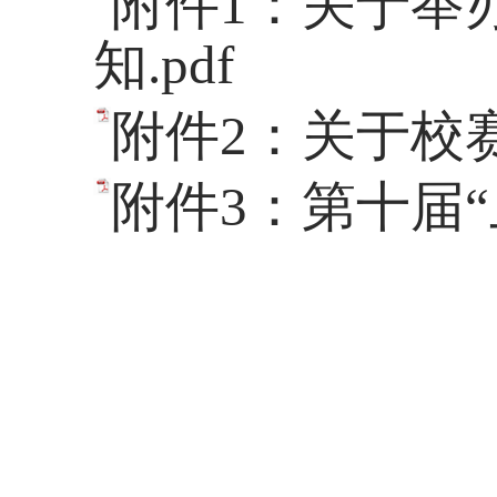
附件1：关于举
知.pdf
附件2：关于校赛
附件3：第十届“