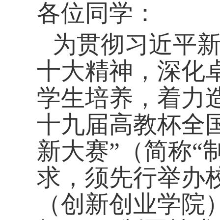
各位同学：
为贯彻习近平
十大精神，深化
学生培养，着力
十九届高教杯全
新大赛”（简称“
求，须先行举办
（创新创业学院