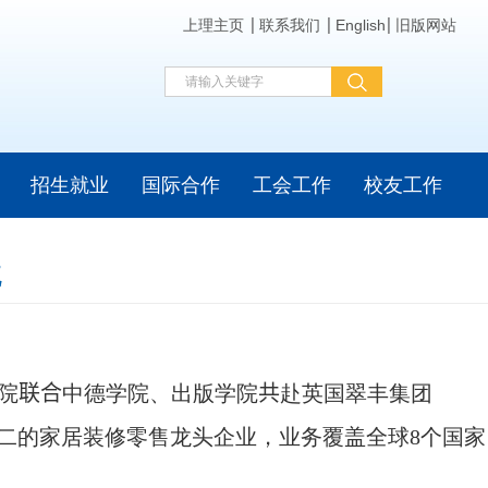
上理主页
联系我们
English
旧版网站
招生就业
国际合作
工会工作
校友工作
流
院
联合
中德学院、出版学院
共
赴英国翠丰集团
二的家居装修零售龙头企业，业务覆盖全球
8
个国家