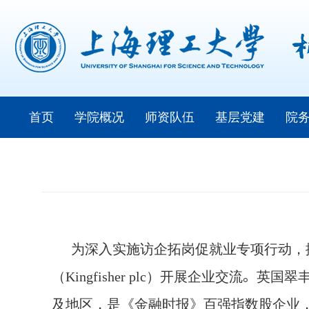
首页
学院概况
师资队伍
基层党建
院
为深入实施访企拓岗促就业专项行动，
（
Kingfisher plc
）开展企业交流
。
英国翠
及地区，是《金融时报》百强指数股企业