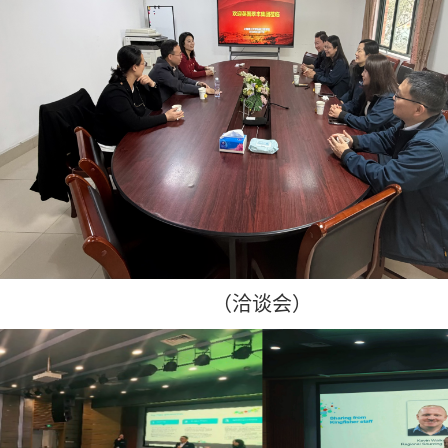
（
洽谈会
）