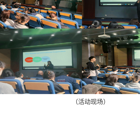
（
活动现场
）