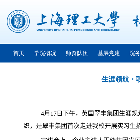
首页
学院概况
师资队伍
基层党建
院
生涯领航・
4
月
17
日下午，英国翠丰集团生涯规
织，是翠丰集团首次走进我校开展实习生