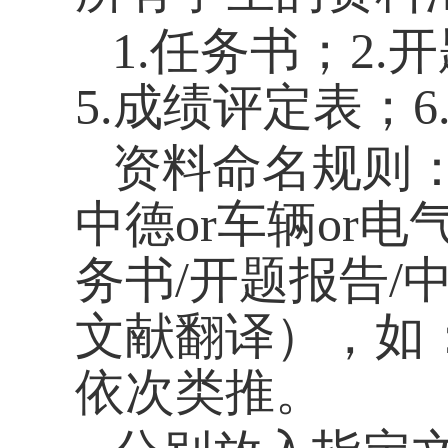
1.
任务书；
2.
开
5.
成绩评定表；
6
资料命名规则
中德
or
车辆
or
电
务书
/
开题报告
/
文献翻译），如
依次类推。