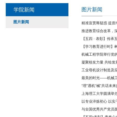
图片新闻
学院新闻
图片新闻
精准宣贯释疑惑 提
推进教育综合改革，深
【五四 · 表彰】传
【学习教育进行时】树
机械工程学院举行党
凝聚校友力量 共绘发
工业母机设计制造及
最美的时光——机械工
“理”遇机“械”共话未
上海理工大学圆满举办
以专业淬炼初心 以
与全国优秀共产党员面