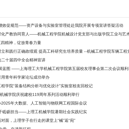
质增效促规范——资产设备与实验室管理处赴我院开展专项宣讲答疑活动
化产教协同育人——机械工程学院机械设计党支部与出版学院工业与艺术设
承五四精神，绽放青春力量
立和践行正确政绩观 提高工科研究生培养质量 --机械工程学院车辆工程党
的二十届四中全会精神宣讲
展蓝图 ——上海理工大学机械工程学院第五届校友理事会第二次会议顺利
应用青年科学家论坛成功举办
程学院“装备结构分析与优化设计”实验室校友回校记
来|机械学院庆祝建校119周年系列活动顺利举行
2025年大数据、人工智能与物联网工程国际会议
实干砥砺担当——上理工机械学院暑期社会实践纪实
对面，上理学子在行走的课堂上“械”逅“宛”