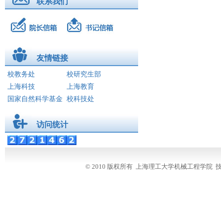
联系我们
友情链接
图片新闻
科研信息
系所导航
友情链接
学工动态
校教务处
校研究生部
招生就业
上海科技
上海教育
国家自然科学基金
校科技处
学院亮点
学科建设
访问统计
创新创业
国际交流
滚动新闻
© 2010 版权所有 上海理工大学机械工程学
校友之家