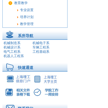
教育教学
专业设置
培养计划
教学管理
精品课程
系所导航
教学成果
机械制造系
机械电子系
实验中心
机械设计系
车辆工程系
电气工程系
工程基础系
实习基地
机器人工程系
工程教育认证
教务公告
快速通道
教师风采
院务公开
学生工作
科学研究
教工之家
师资队伍