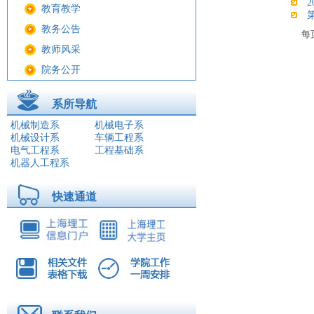
教育教学
教务公告
每
教师风采
院务公开
学生工作
系所导航
科学研究
机械制造系
机械电子系
教工之家
机械设计系
车辆工程系
电气工程系
工程基础系
师资队伍
机器人工程系
友情链接
图片新闻
快速通道
科研信息
系所导航
学工动态
招生就业
学院亮点
学科建设