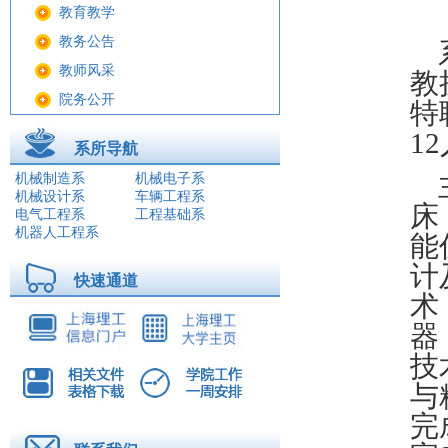
教育教学
教务公告
教师风采
教
院务公开
特
学生工作
12
系所导航
科学研究
机械制造系
机械电子系
教工之家
机械设计系
车辆工程系
床
电气工程系
工程基础系
师资队伍
机器人工程系
能
友情链接
计
图片新闻
快速通道
术
科研信息
器
系所导航
技
机械制造系
与
机械电子系
完
机械设计系
车辆工程系