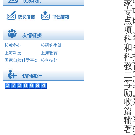
家
联系我们
电气工程系
专
工程基础系
点
机器人工程系
项
学工动态
友情链接
科
招生就业
和
校教务处
校研究生部
学院亮点
上海科技
上海教育
科
国家自然科学基金
校科技处
学科建设
教
创新创业
二
访问统计
国际交流
等
滚动新闻
励
校友之家
收
篇
输
著