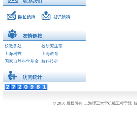
联系我们
友情链接
图片新闻
科研信息
系所导航
友情链接
学工动态
校教务处
校研究生部
招生就业
上海科技
上海教育
国家自然科学基金
校科技处
学院亮点
学科建设
访问统计
创新创业
国际交流
滚动新闻
© 2010 版权所有 上海理工大学机械工程学
校友之家