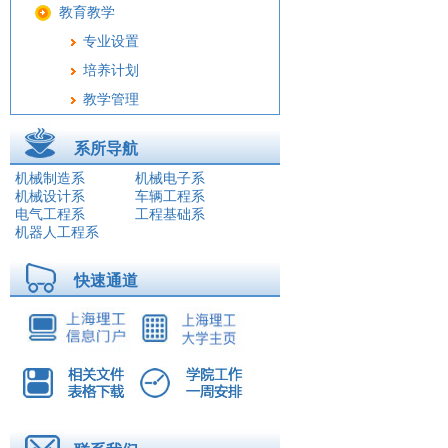
教育教学
专业设置
培养计划
教学管理
精品课程
系所导航
教学成果
机械制造系
机械电子系
实验中心
机械设计系
车辆工程系
电气工程系
工程基础系
实习基地
机器人工程系
工程教育认证
教务公告
快速通道
教师风采
院务公开
学生工作
科学研究
教工之家
师资队伍