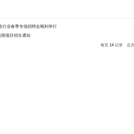
制造行业春季专场招聘会顺利举行
短期项目招生通知
每页
14
记录
总